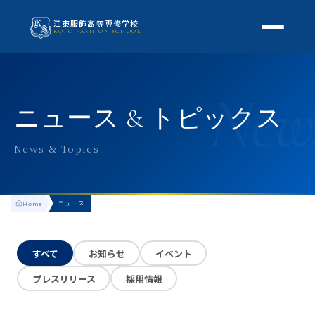
江東服飾高等専修学校
KOTO FASHION SCHOOL
学校案内
New
本校概要
授業・学科
ニュース & トピックス
校長挨拶
授業内容
スクールライフ
News & Topics
高等専修学校とは
校外学習・特別授業
年間行事
進路
アクセス
ニュース
Home
生徒の1日
進路・就職
入学案内
地方学生の方へ
KOTO COLLECTION
卒業生インタビュー
すべて
お知らせ
イベント
募集要項
よくある質問
プレスリリース
採用情報
学費・助成金