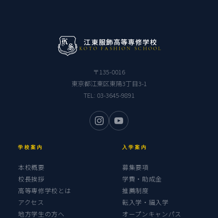
江東服飾高等専修学校
KOTO FASHION SCHOOL
〒135-0016
東京都江東区東陽3丁目3-1
TEL:
03-3645-9891
学校案内
入学案内
本校概要
募集要項
校長挨拶
学費・助成金
高等専修学校とは
推薦制度
アクセス
転入学・編入学
地方学生の方へ
オープンキャンパス