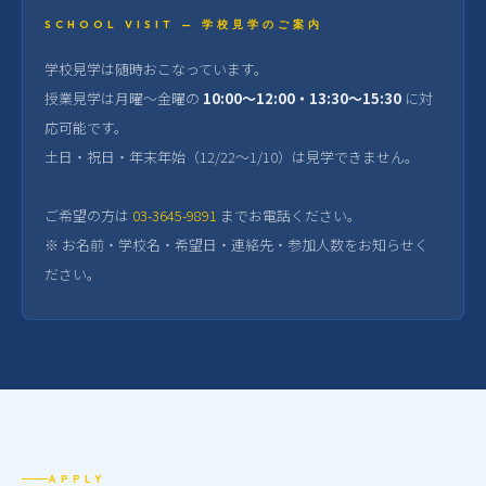
SCHOOL VISIT — 学校見学のご案内
学校見学は随時おこなっています。
授業見学は月曜〜金曜の
10:00〜12:00・13:30〜15:30
に対
応可能です。
土日・祝日・年末年始（12/22〜1/10）は見学できません。
ご希望の方は
03-3645-9891
までお電話ください。
※ お名前・学校名・希望日・連絡先・参加人数をお知らせく
ださい。
APPLY