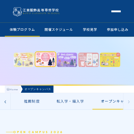
江東服飾高等専修学校
KOTO FASHION SCHOOL
学校案内
体験プログラム
開催スケジュール
学校見学
参加申し込み
本校概要
授業・学科
❮
❯
校長挨拶
授業内容
スクールライフ
高等専修学校とは
校外学習・特別授業
年間行事
進路
アクセス
生徒の1日
オープンキャンパス
Home
進路・就職
入学案内
地方学生の方へ
‹
›
成金
推薦制度
転入学・編入学
オープンキャンパ
KOTO COLLECTION
卒業生インタビュー
募集要項
よくある質問
学費・助成金
OPEN CAMPUS 2026