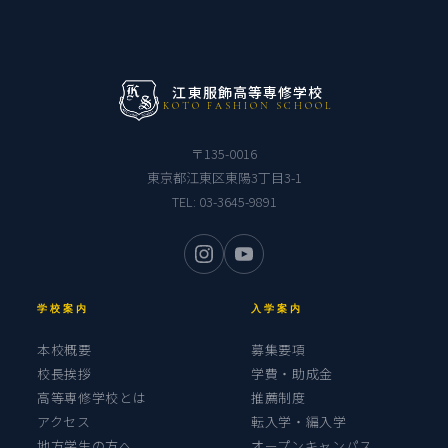
江東服飾高等専修学校
KOTO FASHION SCHOOL
〒135-0016
東京都江東区東陽3丁目3-1
TEL:
03-3645-9891
学校案内
入学案内
本校概要
募集要項
校長挨拶
学費・助成金
高等専修学校とは
推薦制度
アクセス
転入学・編入学
地方学生の方へ
オープンキャンパス