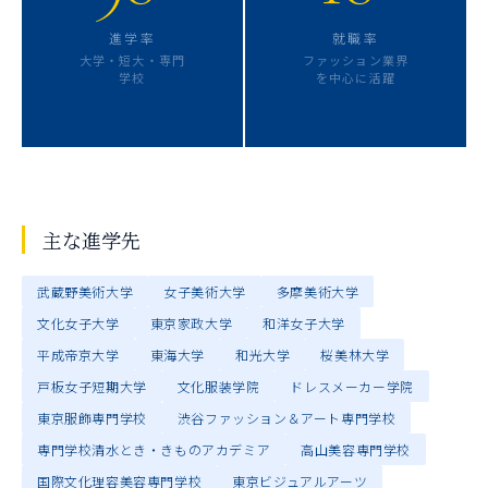
進学率
就職率
大学・短大・専門
ファッション業界
学校
を中心に活躍
主な進学先
武蔵野美術大学
女子美術大学
多摩美術大学
文化女子大学
東京家政大学
和洋女子大学
平成帝京大学
東海大学
和光大学
桜美林大学
戸板女子短期大学
文化服装学院
ドレスメーカー学院
東京服飾専門学校
渋谷ファッション＆アート専門学校
専門学校清水とき・きものアカデミア
高山美容専門学校
国際文化理容美容専門学校
東京ビジュアルアーツ