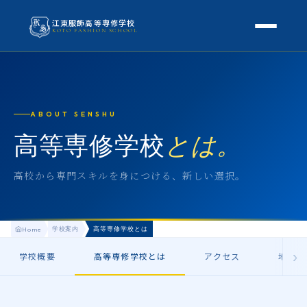
江東服飾高等専修学校
KOTO FASHION SCHOOL
学校案内
本校概要
授業・学科
ABOUT SENSHU
校長挨拶
授業内容
高等専修学校
とは。
スクールライフ
高等専修学校とは
校外学習・特別授業
年間行事
高校から専門スキルを身につける、新しい選択。
進路
アクセス
生徒の1日
進路・就職
入学案内
地方学生の方へ
学校案内
高等専修学校とは
Home
KOTO COLLECTION
卒業生インタビュー
募集要項
›
学校概要
よくある質問
高等専修学校とは
アクセス
地方学
学費・助成金