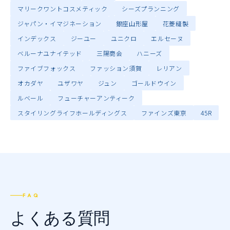
マリークワントコスメティック
シーズプランニング
ジャパン・イマジネーション
銀座山形屋
花菱縫製
インデックス
ジーユー
ユニクロ
エルセーヌ
ベルーナユナイテッド
三陽商会
ハニーズ
ファイブフォックス
ファッション須賀
レリアン
オカダヤ
ユザワヤ
ジュン
ゴールドウイン
ルベール
フューチャーアンティーク
スタイリングライフホールディングス
ファインズ東京
45R
FAQ
よくある質問