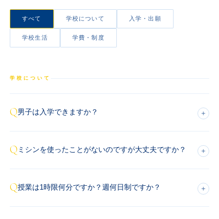
推薦制度
すべて
学校について
入学・出願
転入学・編入学
学校生活
学費・制度
オープンキャンパス
学校について
Q
男子は入学できますか？
＋
Q
ミシンを使ったことがないのですが大丈夫ですか？
＋
Q
授業は1時限何分ですか？週何日制ですか？
＋