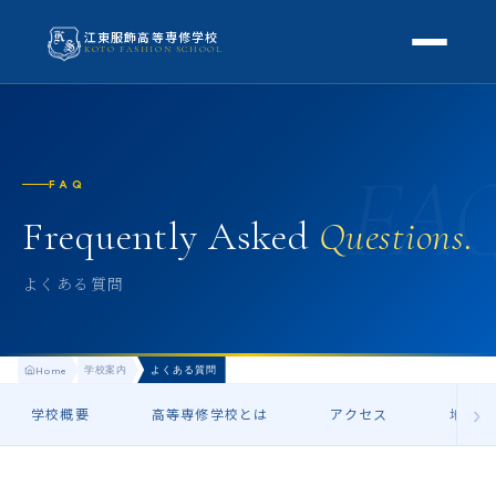
江東服飾高等専修学校
KOTO FASHION SCHOOL
学校案内
本校概要
FA
授業・学科
FAQ
校長挨拶
授業内容
Frequently Asked
Questions.
スクールライフ
高等専修学校とは
校外学習・特別授業
年間行事
よくある質問
進路
アクセス
生徒の1日
進路・就職
入学案内
地方学生の方へ
学校案内
よくある質問
Home
KOTO COLLECTION
卒業生インタビュー
募集要項
›
学校概要
よくある質問
高等専修学校とは
アクセス
地方学
学費・助成金