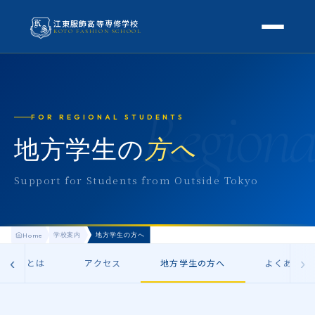
江東服飾高等専修学校
KOTO FASHION SCHOOL
学校案内
本校概要
Regiona
授業・学科
FOR REGIONAL STUDENTS
校長挨拶
授業内容
地方学生の
方へ
スクールライフ
高等専修学校とは
校外学習・特別授業
年間行事
Support for Students from Outside Tokyo
進路
アクセス
生徒の1日
進路・就職
入学案内
地方学生の方へ
学校案内
地方学生の方へ
Home
KOTO COLLECTION
卒業生インタビュー
募集要項
‹
›
修学校とは
よくある質問
アクセス
地方学生の方へ
よくある質
学費・助成金