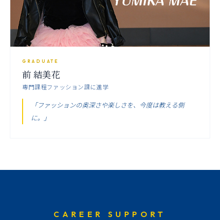
GRADUATE
前 結美花
専門課程ファッション課に進学
「ファッションの奥深さや楽しさを、今度は教える側
に。」
CAREER SUPPORT