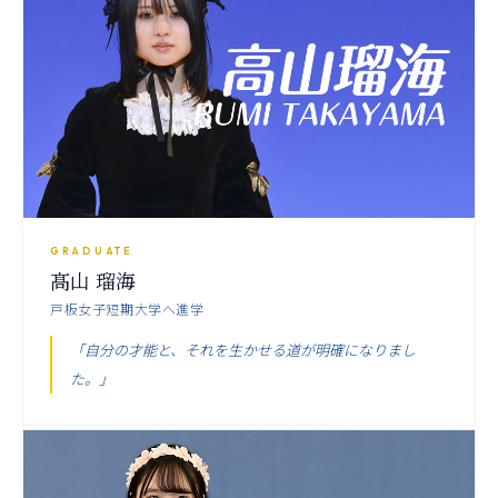
GRADUATE
髙山 瑠海
戸板女子短期大学へ進学
「自分の才能と、それを生かせる道が明確になりまし
た。」