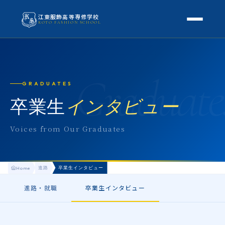
江東服飾高等専修学校
KOTO FASHION SCHOOL
学校案内
本校概要
Graduate
授業・学科
GRADUATES
校長挨拶
授業内容
卒業生
インタビュー
スクールライフ
高等専修学校とは
校外学習・特別授業
年間行事
Voices from Our Graduates
進路
アクセス
生徒の1日
進路・就職
入学案内
地方学生の方へ
進路
卒業生インタビュー
Home
KOTO COLLECTION
卒業生インタビュー
募集要項
よくある質問
進路・就職
卒業生インタビュー
学費・助成金