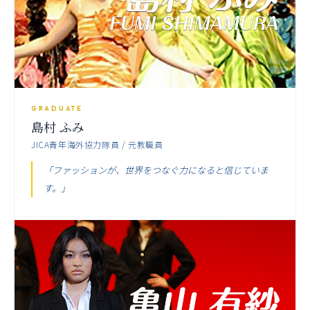
GRADUATE
島村 ふみ
JICA青年海外協力隊員 / 元教職員
「ファッションが、世界をつなぐ力になると信じていま
す。」