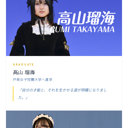
GRADUATE
髙山 瑠海
戸板女子短期大学へ進学
「自分の才能と、それを生かせる道が明確になりまし
た。」