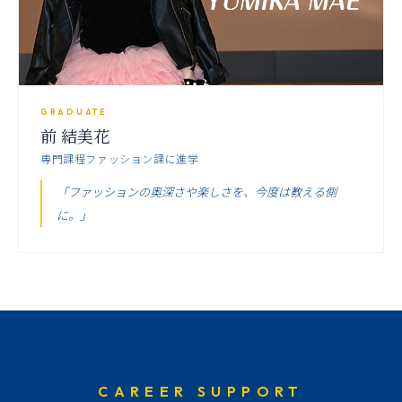
GRADUATE
前 結美花
専門課程ファッション課に進学
「ファッションの奥深さや楽しさを、今度は教える側
に。」
CAREER SUPPORT