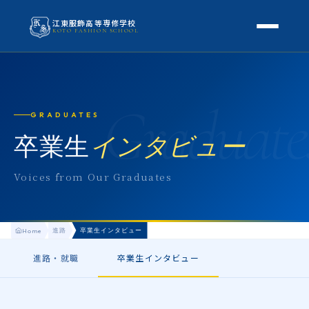
江東服飾高等専修学校
KOTO FASHION SCHOOL
学校案内
本校概要
Graduate
授業・学科
GRADUATES
校長挨拶
授業内容
卒業生
インタビュー
スクールライフ
高等専修学校とは
校外学習・特別授業
年間行事
Voices from Our Graduates
進路
アクセス
生徒の1日
進路・就職
入学案内
地方学生の方へ
進路
卒業生インタビュー
Home
KOTO COLLECTION
卒業生インタビュー
募集要項
よくある質問
進路・就職
卒業生インタビュー
学費・助成金