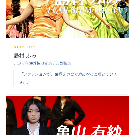
GRADUATE
島村 ふみ
JICA青年海外協力隊員 / 元教職員
「ファッションが、世界をつなぐ力になると信じていま
す。」