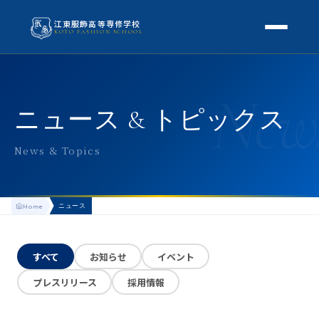
江東服飾高等専修学校
KOTO FASHION SCHOOL
学校案内
New
本校概要
授業・学科
ニュース & トピックス
校長挨拶
授業内容
スクールライフ
News & Topics
高等専修学校とは
校外学習・特別授業
年間行事
進路
アクセス
ニュース
Home
生徒の1日
進路・就職
入学案内
地方学生の方へ
KOTO COLLECTION
卒業生インタビュー
すべて
お知らせ
イベント
募集要項
よくある質問
プレスリリース
採用情報
学費・助成金