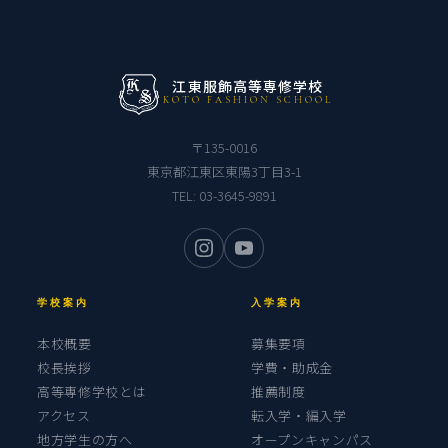
江東服飾高等専修学校
KOTO FASHION SCHOOL
〒135-0016
東京都江東区東陽3丁目3-1
TEL:
03-3645-9891
学校案内
入学案内
本校概要
募集要項
校長挨拶
学費・助成金
高等専修学校とは
推薦制度
アクセス
転入学・編入学
地方学生の方へ
オープンキャンパス