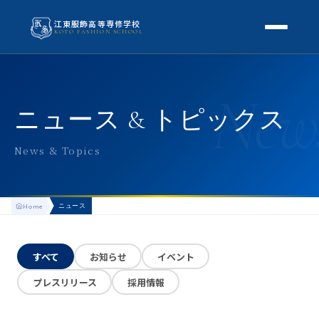
江東服飾高等専修学校
KOTO FASHION SCHOOL
学校案内
New
本校概要
授業・学科
ニュース & トピックス
校長挨拶
授業内容
スクールライフ
News & Topics
高等専修学校とは
校外学習・特別授業
年間行事
進路
アクセス
ニュース
Home
生徒の1日
進路・就職
入学案内
地方学生の方へ
KOTO COLLECTION
卒業生インタビュー
すべて
お知らせ
イベント
募集要項
よくある質問
プレスリリース
採用情報
学費・助成金