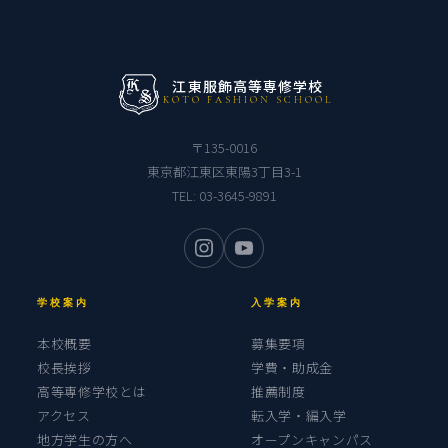
江東服飾高等専修学校
KOTO FASHION SCHOOL
〒135-0016
東京都江東区東陽3丁目3-1
TEL:
03-3645-9891
学校案内
入学案内
本校概要
募集要項
校長挨拶
学費・助成金
高等専修学校とは
推薦制度
アクセス
転入学・編入学
地方学生の方へ
オープンキャンパス