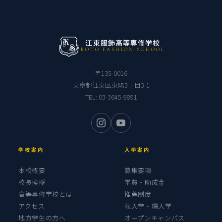
江東服飾高等専修学校
KOTO FASHION SCHOOL
〒135-0016
東京都江東区東陽3丁目3-1
TEL:
03-3645-9891
学校案内
入学案内
本校概要
募集要項
校長挨拶
学費・助成金
高等専修学校とは
推薦制度
アクセス
転入学・編入学
地方学生の方へ
オープンキャンパス