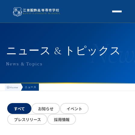
江東服飾高等専修学校
KOTO FASHION SCHOOL
学校案内
New
本校概要
授業・学科
ニュース & トピックス
校長挨拶
授業内容
スクールライフ
News & Topics
高等専修学校とは
校外学習・特別授業
年間行事
進路
アクセス
ニュース
Home
生徒の1日
進路・就職
入学案内
地方学生の方へ
KOTO COLLECTION
卒業生インタビュー
すべて
お知らせ
イベント
募集要項
よくある質問
プレスリリース
採用情報
学費・助成金