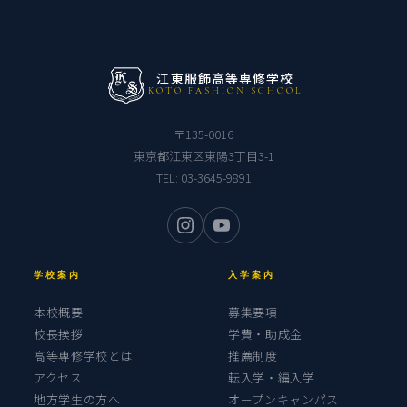
江東服飾高等専修学校
KOTO FASHION SCHOOL
〒135-0016
東京都江東区東陽3丁目3-1
TEL:
03-3645-9891
学校案内
入学案内
本校概要
募集要項
校長挨拶
学費・助成金
高等専修学校とは
推薦制度
アクセス
転入学・編入学
地方学生の方へ
オープンキャンパス