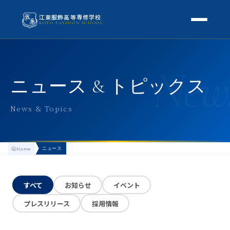
江東服飾高等専修学校
KOTO FASHION SCHOOL
学校案内
New
本校概要
授業・学科
ニュース & トピックス
校長挨拶
授業内容
スクールライフ
News & Topics
高等専修学校とは
校外学習・特別授業
年間行事
進路
アクセス
ニュース
Home
生徒の1日
進路・就職
入学案内
地方学生の方へ
KOTO COLLECTION
卒業生インタビュー
すべて
お知らせ
イベント
募集要項
よくある質問
プレスリリース
採用情報
学費・助成金