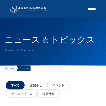
江東服飾高等専修学校
KOTO FASHION SCHOOL
学校案内
New
本校概要
授業・学科
ニュース & トピックス
校長挨拶
授業内容
スクールライフ
News & Topics
高等専修学校とは
校外学習・特別授業
年間行事
進路
アクセス
ニュース
Home
生徒の1日
進路・就職
入学案内
地方学生の方へ
KOTO COLLECTION
卒業生インタビュー
すべて
お知らせ
イベント
募集要項
よくある質問
プレスリリース
採用情報
学費・助成金