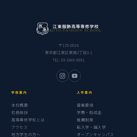
江東服飾高等専修学校
KOTO FASHION SCHOOL
〒135-0016
東京都江東区東陽3丁目3-1
TEL:
03-3645-9891
学校案内
入学案内
本校概要
募集要項
校長挨拶
学費・助成金
高等専修学校とは
推薦制度
アクセス
転入学・編入学
地方学生の方へ
オープンキャンパス