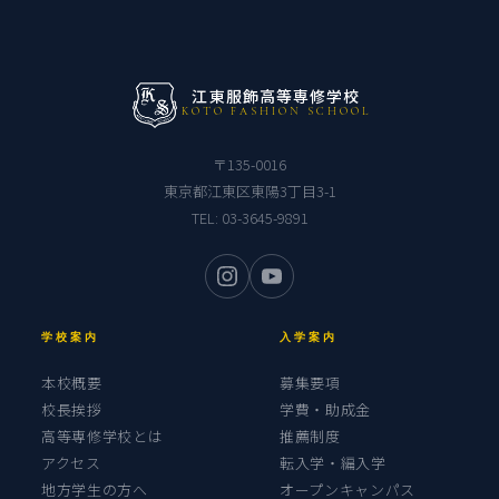
江東服飾高等専修学校
KOTO FASHION SCHOOL
〒135-0016
東京都江東区東陽3丁目3-1
TEL:
03-3645-9891
学校案内
入学案内
本校概要
募集要項
校長挨拶
学費・助成金
高等専修学校とは
推薦制度
アクセス
転入学・編入学
地方学生の方へ
オープンキャンパス