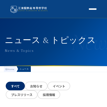
江東服飾高等専修学校
KOTO FASHION SCHOOL
学校案内
New
本校概要
授業・学科
ニュース & トピックス
校長挨拶
授業内容
スクールライフ
News & Topics
高等専修学校とは
校外学習・特別授業
年間行事
進路
アクセス
ニュース
Home
生徒の1日
進路・就職
入学案内
地方学生の方へ
KOTO COLLECTION
卒業生インタビュー
すべて
お知らせ
イベント
募集要項
よくある質問
プレスリリース
採用情報
学費・助成金