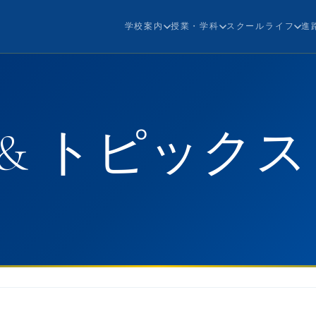
学校案内
授業・学科
スクールライフ
進
& トピックス