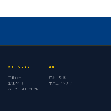
スクールライフ
進路
年間行事
進路・就職
生徒の1日
卒業生インタビュー
KOTO COLLECTION