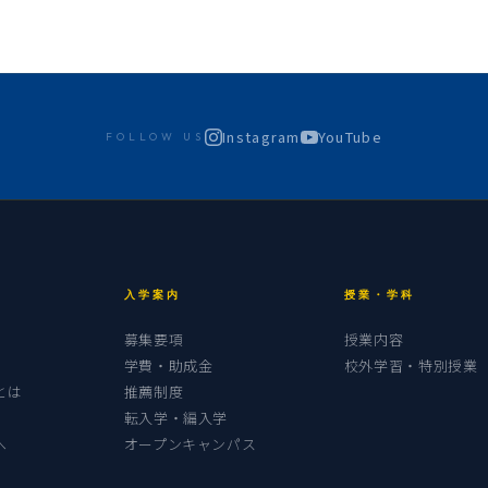
Instagram
YouTube
FOLLOW US
入学案内
授業・学科
募集要項
授業内容
学費・助成金
校外学習・特別授業
とは
推薦制度
転入学・編入学
へ
オープンキャンパス