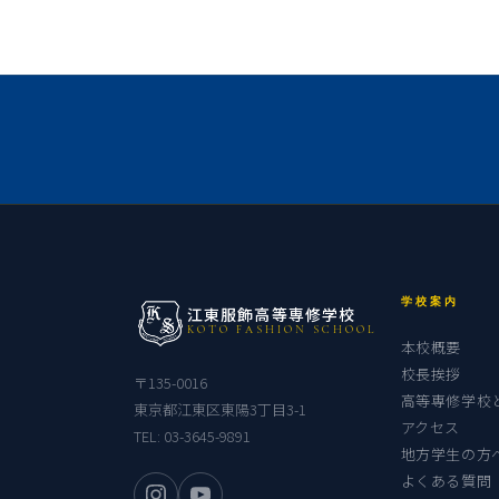
学校案内
江東服飾高等専修学校
KOTO FASHION SCHOOL
本校概要
校長挨拶
〒135-0016
高等専修学校
東京都江東区東陽3丁目3-1
アクセス
TEL:
03-3645-9891
地方学生の方
よくある質問