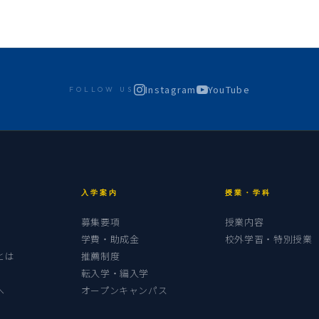
Instagram
YouTube
FOLLOW US
入学案内
授業・学科
募集要項
授業内容
学費・助成金
校外学習・特別授業
とは
推薦制度
転入学・編入学
へ
オープンキャンパス