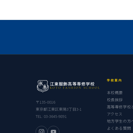
学校案内
江東服飾高等専修学校
KOTO FASHION SCHOOL
本校概要
校長挨拶
〒135-0016
高等専修学校
東京都江東区東陽3丁目3-1
アクセス
TEL:
03-3645-9891
地方学生の方
よくある質問