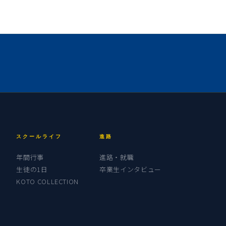
スクールライフ
進路
年間行事
進路・就職
生徒の1日
卒業生インタビュー
KOTO COLLECTION