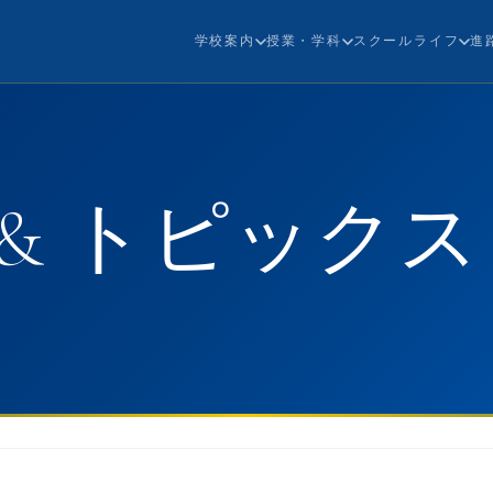
学校案内
授業・学科
スクールライフ
進
& トピックス