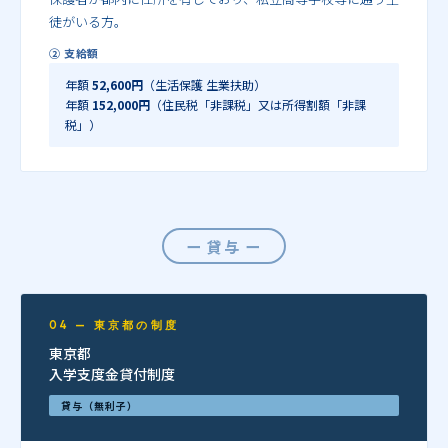
徒がいる方。
② 支給額
年額
52,600円
（生活保護 生業扶助）
年額
152,000円
（住民税「非課税」又は所得割額「非課
税」）
ー 貸与 ー
04 — 東京都の制度
東京都
入学支度金貸付制度
貸与（無利子）