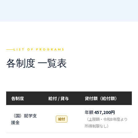
LIST OF PROGRAMS
各制度 一覧表
各制度
給付 / 貸与
貸付額（給付額）
年額
457,200円
（国）就学支
給付
（上限額・令和8年度より
援金
所得制限なし）