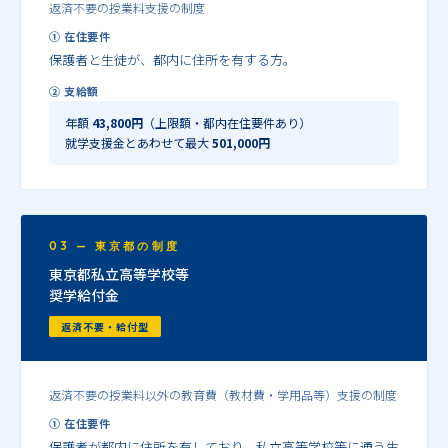
返済不要の授業料支援の制度
① 在住要件
保護者と生徒が、都内に住所を有する方。
② 支給額
年額
43,800円
（上限額・都内在住要件あり）
就学支援金とあわせて最大
501,000円
03 — 東京都の制度
東京都私立高等学校等
奨学給付金
返済不要・給付型
返済不要の授業料以外の教育費（教材費・学用品等）支援の制度
① 在住要件
保護者が都内に住所を有しており、私立高等学校等に通う生