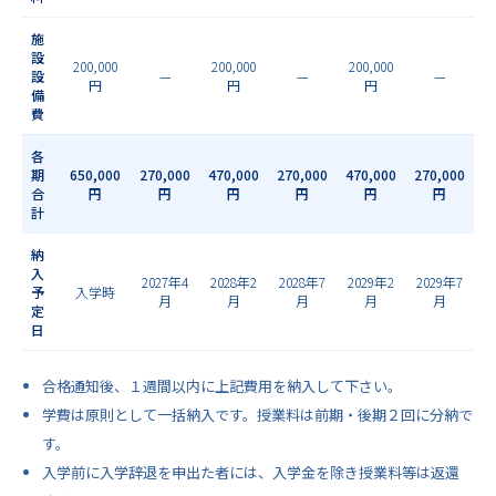
施
設
200,000
200,000
200,000
設
—
—
—
円
円
円
備
費
各
期
650,000
270,000
470,000
270,000
470,000
270,000
合
円
円
円
円
円
円
計
納
入
2027年4
2028年2
2028年7
2029年2
2029年7
予
入学時
月
月
月
月
月
定
日
合格通知後、１週間以内に上記費用を納入して下さい。
学費は原則として一括納入です。授業料は前期・後期２回に分納で
す。
入学前に入学辞退を申出た者には、入学金を除き授業料等は返還