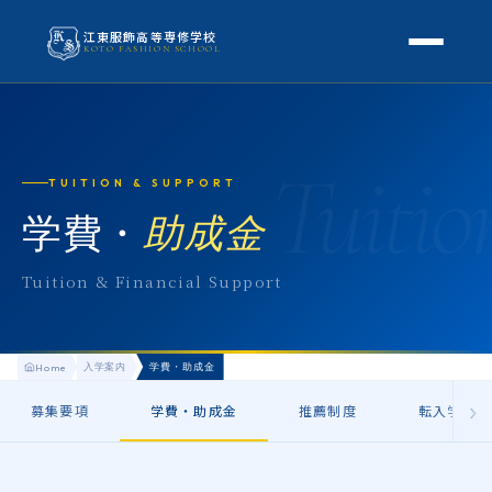
江東服飾高等専修学校
KOTO FASHION SCHOOL
学校案内
本校概要
Tuitio
授業・学科
TUITION & SUPPORT
校長挨拶
授業内容
学費・
助成金
スクールライフ
高等専修学校とは
校外学習・特別授業
年間行事
Tuition & Financial Support
進路
アクセス
生徒の1日
進路・就職
入学案内
地方学生の方へ
入学案内
学費・助成金
Home
KOTO COLLECTION
卒業生インタビュー
募集要項
›
募集要項
よくある質問
学費・助成金
推薦制度
転入学・編
学費・助成金