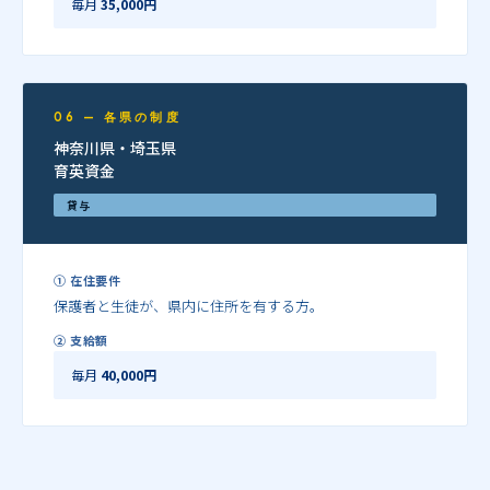
毎月
35,000円
06 — 各県の制度
神奈川県・埼玉県
育英資金
貸与
① 在住要件
保護者と生徒が、県内に住所を有する方。
② 支給額
毎月
40,000円