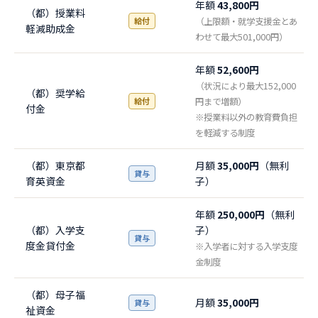
年額
43,800円
（都）授業料
給付
（上限額・就学支援金とあ
軽減助成金
わせて最大501,000円）
年額
52,600円
（状況により最大152,000
（都）奨学給
給付
円まで増額）
付金
※授業料以外の教育費負担
を軽減する制度
（都）東京都
月額
35,000円
（無利
貸与
育英資金
子）
年額
250,000円
（無利
（都）入学支
子）
貸与
度金貸付金
※入学者に対する入学支度
金制度
（都）母子福
月額
35,000円
貸与
祉資金