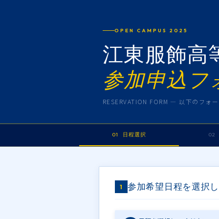
OPEN CAMPUS 2025
江東服飾高
参加申込フ
RESERVATION FORM — 以下の
01 日程選択
02
参加希望日程を選択し
1