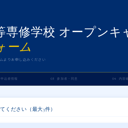
等専修学校 オープンキ
ォーム
フォームよりお申し込みください
 申込者情報
03 参加者・同意
04 内容
てください（最大3件）