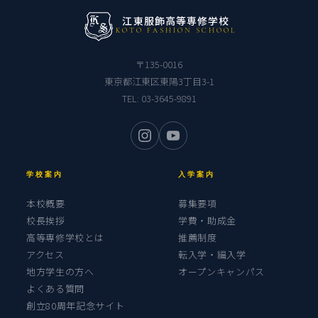
江東服飾高等専修学校
KOTO FASHION SCHOOL
〒135-0016
東京都江東区東陽3丁目3-1
TEL:
03-3645-9891
学校案内
入学案内
本校概要
募集要項
校長挨拶
学費・助成金
高等専修学校とは
推薦制度
アクセス
転入学・編入学
地方学生の方へ
オープンキャンパス
よくある質問
創立80周年記念サイト