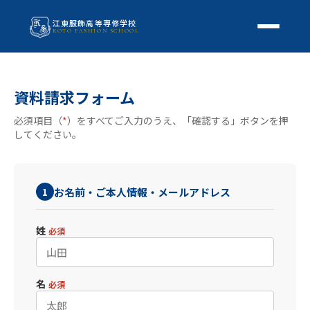
江東服飾高等専修学校
KOTO FASHION SCHOOL
学校案内
資料請求フォーム
本校概要
授業・学科
必須項目（
*
）をすべてご入力のうえ、「確認する」ボタンを押
校長挨拶
してください。
授業内容
スクールライフ
高等専修学校とは
校外学習・特別授業
年間行事
進路
お名前・ご本人情報・メールアドレス
1
アクセス
生徒の1日
進路・就職
入学案内
地方学生の方へ
姓
必須
KOTO COLLECTION
卒業生インタビュー
募集要項
よくある質問
名
学費・助成金
必須