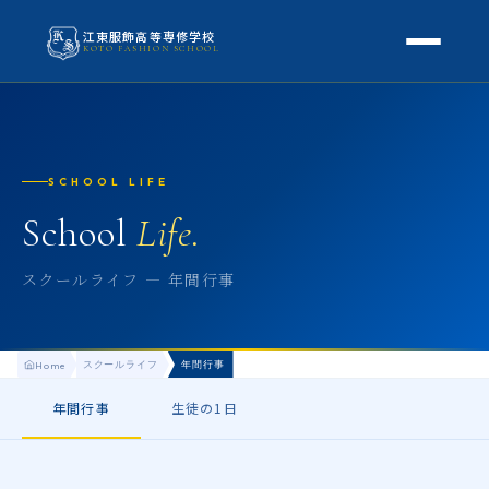
江東服飾高等専修学校
KOTO FASHION SCHOOL
学校案内
本校概要
授業・学科
SCHOOL LIFE
校長挨拶
授業内容
School
Life.
スクールライフ
高等専修学校とは
校外学習・特別授業
年間行事
スクールライフ ― 年間行事
進路
アクセス
生徒の1日
進路・就職
入学案内
地方学生の方へ
スクールライフ
年間行事
Home
KOTO COLLECTION
卒業生インタビュー
募集要項
よくある質問
年間行事
生徒の1日
学費・助成金