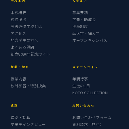
学校案内
入学案内
本校概要
募集要項
校長挨拶
学費・助成金
高等専修学校とは
推薦制度
アクセス
転入学・編入学
地方学生の方へ
オープンキャンパス
よくある質問
創立80周年記念サイト
授業・学科
スクールライフ
授業内容
年間行事
校外学習・特別授業
生徒の1日
KOTO COLLECTION
進路
お問い合わせ
進路・就職
お問い合わせフォーム
卒業生インタビュー
資料請求（無料）