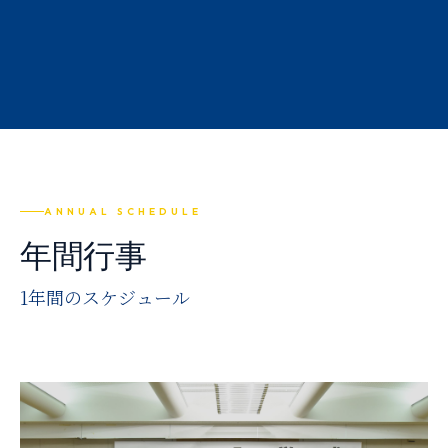
ファッションショー
コンテスト
校外学習・修学旅行
ハロウィンファッションショー
ファッション甲子園
KOTOファッションショー
全国ファッション画コンクール
PigSkinファッションショー
YKKファスニングアワード
ANNUAL SCHEDULE
年間行事
1年間のスケジュール