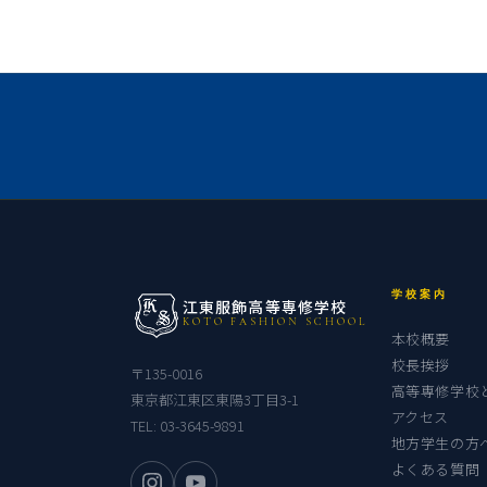
学校案内
江東服飾高等専修学校
KOTO FASHION SCHOOL
本校概要
校長挨拶
〒135-0016
高等専修学校
東京都江東区東陽3丁目3-1
アクセス
TEL:
03-3645-9891
地方学生の方
よくある質問