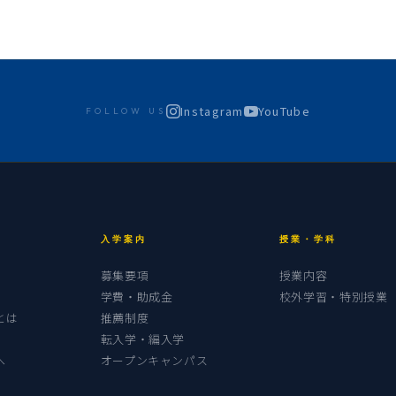
Instagram
YouTube
FOLLOW US
入学案内
授業・学科
募集要項
授業内容
学費・助成金
校外学習・特別授業
とは
推薦制度
転入学・編入学
へ
オープンキャンパス