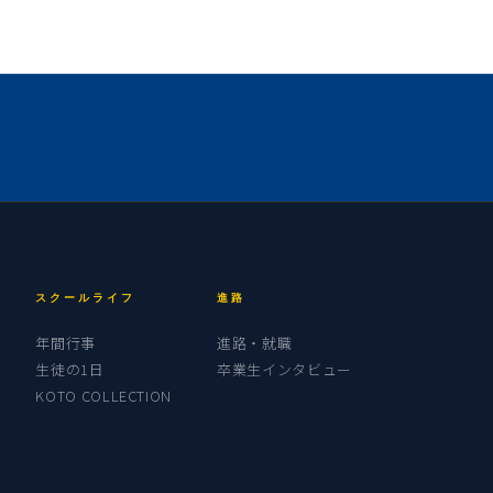
スクールライフ
進路
年間行事
進路・就職
生徒の1日
卒業生インタビュー
KOTO COLLECTION