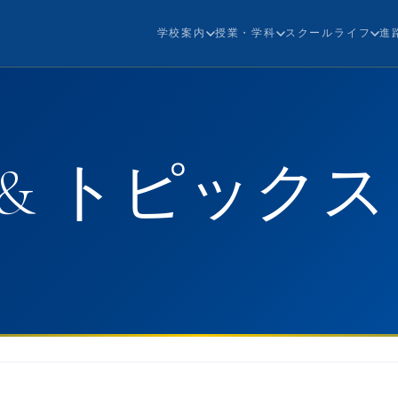
学校案内
授業・学科
スクールライフ
進
& トピックス