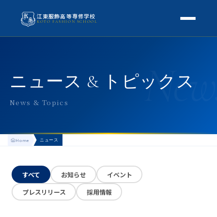
江東服飾高等専修学校
KOTO FASHION SCHOOL
学校案内
New
本校概要
授業・学科
ニュース & トピックス
校長挨拶
授業内容
スクールライフ
News & Topics
高等専修学校とは
校外学習・特別授業
年間行事
進路
アクセス
ニュース
Home
生徒の1日
進路・就職
入学案内
地方学生の方へ
KOTO COLLECTION
卒業生インタビュー
すべて
お知らせ
イベント
募集要項
よくある質問
プレスリリース
採用情報
学費・助成金