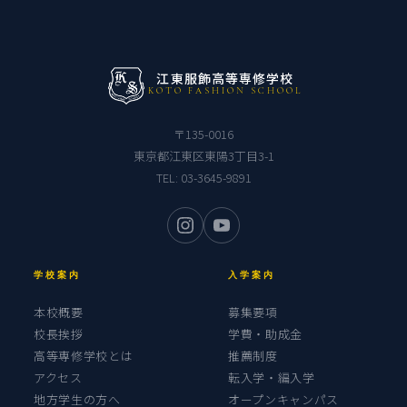
江東服飾高等専修学校
KOTO FASHION SCHOOL
〒135-0016
東京都江東区東陽3丁目3-1
TEL:
03-3645-9891
学校案内
入学案内
本校概要
募集要項
校長挨拶
学費・助成金
高等専修学校とは
推薦制度
アクセス
転入学・編入学
地方学生の方へ
オープンキャンパス