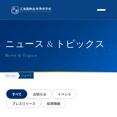
江東服飾高等専修学校
KOTO FASHION SCHOOL
学校案内
New
本校概要
授業・学科
ニュース & トピックス
校長挨拶
授業内容
スクールライフ
News & Topics
高等専修学校とは
校外学習・特別授業
年間行事
進路
アクセス
ニュース
Home
生徒の1日
進路・就職
入学案内
地方学生の方へ
KOTO COLLECTION
卒業生インタビュー
すべて
お知らせ
イベント
募集要項
よくある質問
プレスリリース
採用情報
学費・助成金