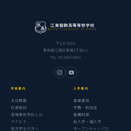
江東服飾高等専修学校
KOTO FASHION SCHOOL
〒135-0016
東京都江東区東陽3丁目3-1
TEL:
03-3645-9891
学校案内
入学案内
本校概要
募集要項
校長挨拶
学費・助成金
高等専修学校とは
推薦制度
アクセス
転入学・編入学
地方学生の方へ
オープンキャンパス