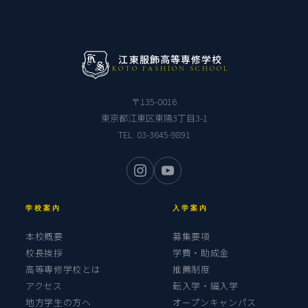
江東服飾高等専修学校
KOTO FASHION SCHOOL
〒135-0016
東京都江東区東陽3丁目3-1
TEL:
03-3645-9891
学校案内
入学案内
本校概要
募集要項
校長挨拶
学費・助成金
高等専修学校とは
推薦制度
アクセス
転入学・編入学
地方学生の方へ
オープンキャンパス