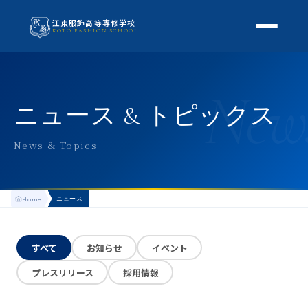
江東服飾高等専修学校
KOTO FASHION SCHOOL
学校案内
New
本校概要
授業・学科
ニュース & トピックス
校長挨拶
授業内容
スクールライフ
News & Topics
高等専修学校とは
校外学習・特別授業
年間行事
進路
アクセス
ニュース
Home
生徒の1日
進路・就職
入学案内
地方学生の方へ
KOTO COLLECTION
卒業生インタビュー
すべて
お知らせ
イベント
募集要項
よくある質問
プレスリリース
採用情報
学費・助成金