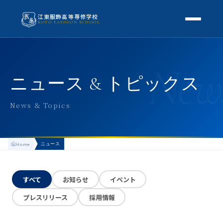
江東服飾高等専修学校
KOTO FASHION SCHOOL
学校案内
New
本校概要
授業・学科
ニュース & トピックス
校長挨拶
授業内容
スクールライフ
News & Topics
高等専修学校とは
校外学習・特別授業
年間行事
進路
アクセス
ニュース
Home
生徒の1日
進路・就職
入学案内
地方学生の方へ
KOTO COLLECTION
卒業生インタビュー
すべて
お知らせ
イベント
募集要項
よくある質問
プレスリリース
採用情報
学費・助成金