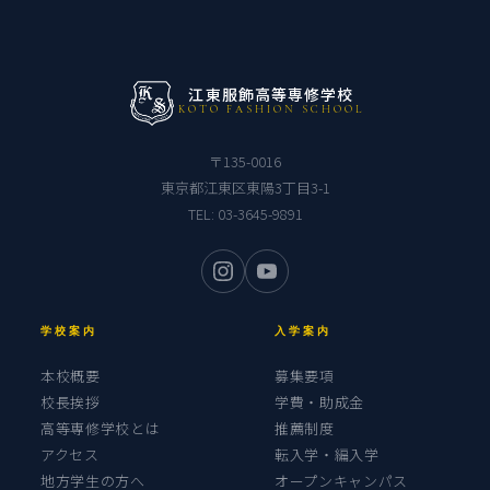
江東服飾高等専修学校
KOTO FASHION SCHOOL
〒135-0016
東京都江東区東陽3丁目3-1
TEL:
03-3645-9891
学校案内
入学案内
本校概要
募集要項
校長挨拶
学費・助成金
高等専修学校とは
推薦制度
アクセス
転入学・編入学
地方学生の方へ
オープンキャンパス