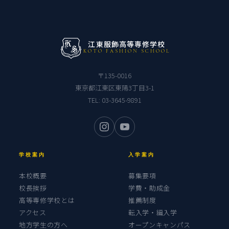
江東服飾高等専修学校
KOTO FASHION SCHOOL
〒135-0016
東京都江東区東陽3丁目3-1
TEL:
03-3645-9891
学校案内
入学案内
本校概要
募集要項
校長挨拶
学費・助成金
高等専修学校とは
推薦制度
アクセス
転入学・編入学
地方学生の方へ
オープンキャンパス