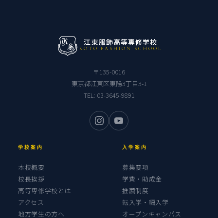
江東服飾高等専修学校
KOTO FASHION SCHOOL
〒135-0016
東京都江東区東陽3丁目3-1
TEL:
03-3645-9891
学校案内
入学案内
本校概要
募集要項
校長挨拶
学費・助成金
高等専修学校とは
推薦制度
アクセス
転入学・編入学
地方学生の方へ
オープンキャンパス