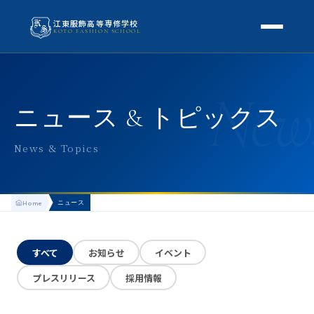
江東服飾高等専修学校
KOTO FASHION SCHOOL
学校案内
New
本校概要
授業・学科
ニュース & トピックス
校長挨拶
授業内容
スクールライフ
News & Topics
高等専修学校とは
校外学習・特別授業
年間行事
進路
アクセス
ニュース
Home
生徒の1日
進路・就職
入学案内
地方学生の方へ
KOTO COLLECTION
卒業生インタビュー
すべて
お知らせ
イベント
募集要項
よくある質問
プレスリリース
採用情報
学費・助成金