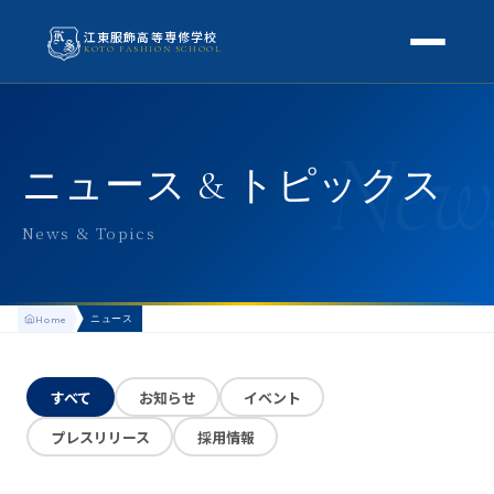
江東服飾高等専修学校
KOTO FASHION SCHOOL
学校案内
New
本校概要
授業・学科
ニュース & トピックス
校長挨拶
授業内容
スクールライフ
News & Topics
高等専修学校とは
校外学習・特別授業
年間行事
進路
アクセス
ニュース
Home
生徒の1日
進路・就職
入学案内
地方学生の方へ
KOTO COLLECTION
卒業生インタビュー
すべて
お知らせ
イベント
募集要項
よくある質問
プレスリリース
採用情報
学費・助成金