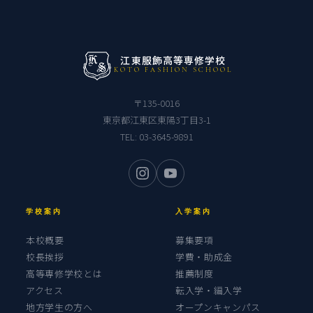
江東服飾高等専修学校
KOTO FASHION SCHOOL
〒135-0016
東京都江東区東陽3丁目3-1
TEL:
03-3645-9891
学校案内
入学案内
本校概要
募集要項
校長挨拶
学費・助成金
高等専修学校とは
推薦制度
アクセス
転入学・編入学
地方学生の方へ
オープンキャンパス