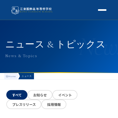
江東服飾高等専修学校
KOTO FASHION SCHOOL
学校案内
New
本校概要
授業・学科
ニュース & トピックス
校長挨拶
授業内容
スクールライフ
News & Topics
高等専修学校とは
校外学習・特別授業
年間行事
進路
アクセス
ニュース
Home
生徒の1日
進路・就職
入学案内
地方学生の方へ
KOTO COLLECTION
卒業生インタビュー
すべて
お知らせ
イベント
募集要項
よくある質問
プレスリリース
採用情報
学費・助成金