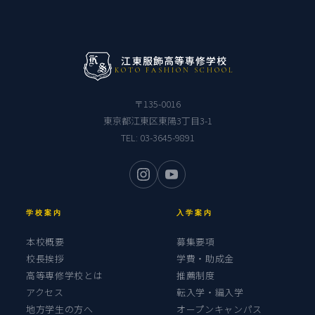
江東服飾高等専修学校
KOTO FASHION SCHOOL
〒135-0016
東京都江東区東陽3丁目3-1
TEL:
03-3645-9891
学校案内
入学案内
本校概要
募集要項
校長挨拶
学費・助成金
高等専修学校とは
推薦制度
アクセス
転入学・編入学
地方学生の方へ
オープンキャンパス