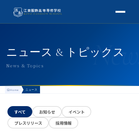
江東服飾高等専修学校
KOTO FASHION SCHOOL
学校案内
New
本校概要
授業・学科
ニュース & トピックス
校長挨拶
授業内容
スクールライフ
News & Topics
高等専修学校とは
校外学習・特別授業
年間行事
進路
アクセス
ニュース
Home
生徒の1日
進路・就職
入学案内
地方学生の方へ
KOTO COLLECTION
卒業生インタビュー
すべて
お知らせ
イベント
募集要項
よくある質問
プレスリリース
採用情報
学費・助成金