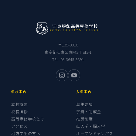
江東服飾高等専修学校
KOTO FASHION SCHOOL
〒135-0016
東京都江東区東陽3丁目3-1
TEL:
03-3645-9891
学校案内
入学案内
本校概要
募集要項
校長挨拶
学費・助成金
高等専修学校とは
推薦制度
アクセス
転入学・編入学
地方学生の方へ
オープンキャンパス