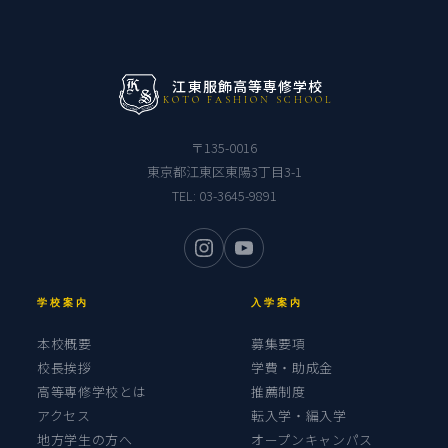
江東服飾高等専修学校
KOTO FASHION SCHOOL
〒135-0016
東京都江東区東陽3丁目3-1
TEL:
03-3645-9891
学校案内
入学案内
本校概要
募集要項
校長挨拶
学費・助成金
高等専修学校とは
推薦制度
アクセス
転入学・編入学
地方学生の方へ
オープンキャンパス