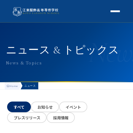
江東服飾高等専修学校
KOTO FASHION SCHOOL
学校案内
New
本校概要
授業・学科
ニュース & トピックス
校長挨拶
授業内容
スクールライフ
News & Topics
高等専修学校とは
校外学習・特別授業
年間行事
進路
アクセス
ニュース
Home
生徒の1日
進路・就職
入学案内
地方学生の方へ
KOTO COLLECTION
卒業生インタビュー
すべて
お知らせ
イベント
募集要項
よくある質問
プレスリリース
採用情報
学費・助成金