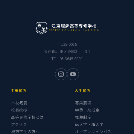
江東服飾高等専修学校
KOTO FASHION SCHOOL
〒135-0016
東京都江東区東陽3丁目3-1
TEL:
03-3645-9891
学校案内
入学案内
本校概要
募集要項
校長挨拶
学費・助成金
高等専修学校とは
推薦制度
アクセス
転入学・編入学
地方学生の方へ
オープンキャンパス