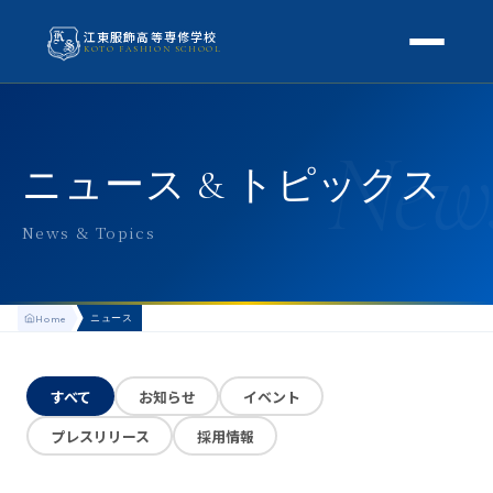
江東服飾高等専修学校
KOTO FASHION SCHOOL
学校案内
New
本校概要
授業・学科
ニュース & トピックス
校長挨拶
授業内容
スクールライフ
News & Topics
高等専修学校とは
校外学習・特別授業
年間行事
進路
アクセス
ニュース
Home
生徒の1日
進路・就職
入学案内
地方学生の方へ
KOTO COLLECTION
卒業生インタビュー
すべて
お知らせ
イベント
募集要項
よくある質問
プレスリリース
採用情報
学費・助成金