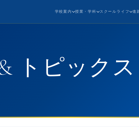
学校案内
授業・学科
スクールライフ
進
& トピックス