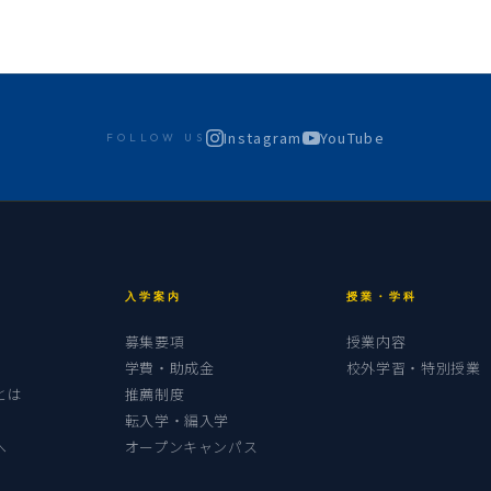
Instagram
YouTube
FOLLOW US
入学案内
授業・学科
募集要項
授業内容
学費・助成金
校外学習・特別授業
とは
推薦制度
転入学・編入学
へ
オープンキャンパス