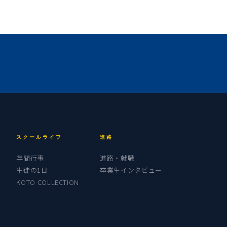
スクールライフ
進路
年間行事
進路・就職
生徒の1日
卒業生インタビュー
KOTO COLLECTION