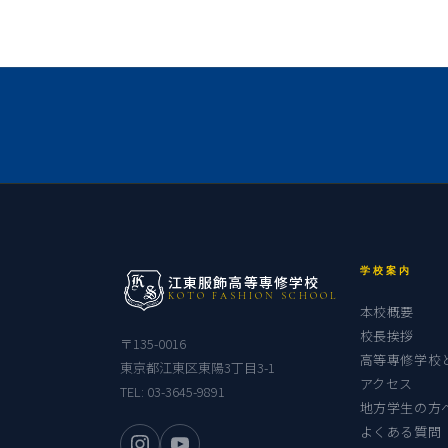
学校案内
江東服飾高等専修学校
KOTO FASHION SCHOOL
本校概要
校長挨拶
〒135-0016
高等専修学校
東京都江東区東陽3丁目3-1
アクセス
TEL:
03-3645-9891
地方学生の方
よくある質問