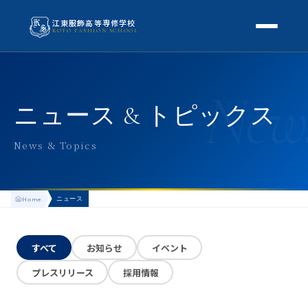
江東服飾高等専修学校
KOTO FASHION SCHOOL
学校案内
New
本校概要
授業・学科
ニュース & トピックス
校長挨拶
授業内容
スクールライフ
News & Topics
高等専修学校とは
校外学習・特別授業
年間行事
進路
アクセス
ニュース
Home
生徒の1日
進路・就職
入学案内
地方学生の方へ
KOTO COLLECTION
卒業生インタビュー
すべて
お知らせ
イベント
募集要項
よくある質問
プレスリリース
採用情報
学費・助成金