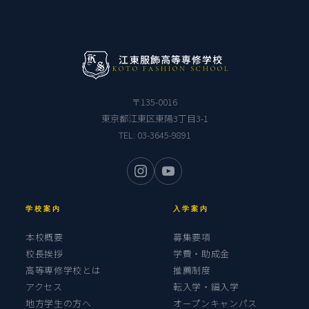
江東服飾高等専修学校
KOTO FASHION SCHOOL
〒135-0016
東京都江東区東陽3丁目3-1
TEL:
03-3645-9891
学校案内
入学案内
本校概要
募集要項
校長挨拶
学費・助成金
高等専修学校とは
推薦制度
アクセス
転入学・編入学
地方学生の方へ
オープンキャンパス