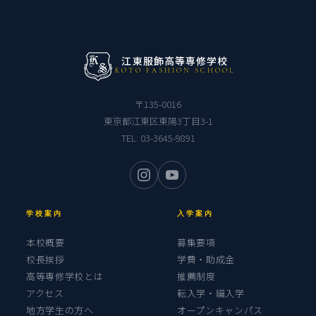
江東服飾高等専修学校
KOTO FASHION SCHOOL
〒135-0016
東京都江東区東陽3丁目3-1
TEL:
03-3645-9891
学校案内
入学案内
本校概要
募集要項
校長挨拶
学費・助成金
高等専修学校とは
推薦制度
アクセス
転入学・編入学
地方学生の方へ
オープンキャンパス