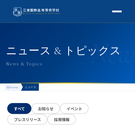
江東服飾高等専修学校
KOTO FASHION SCHOOL
学校案内
New
本校概要
授業・学科
ニュース & トピックス
校長挨拶
授業内容
スクールライフ
News & Topics
高等専修学校とは
校外学習・特別授業
年間行事
進路
アクセス
ニュース
Home
生徒の1日
進路・就職
入学案内
地方学生の方へ
KOTO COLLECTION
卒業生インタビュー
すべて
お知らせ
イベント
募集要項
よくある質問
プレスリリース
採用情報
学費・助成金