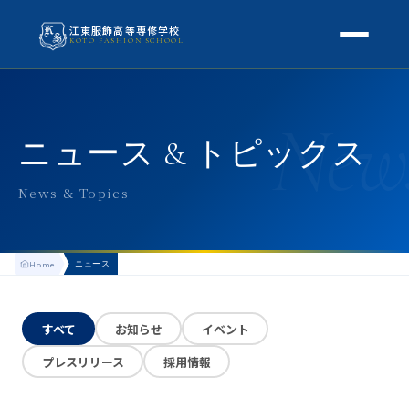
江東服飾高等専修学校
KOTO FASHION SCHOOL
学校案内
New
本校概要
授業・学科
ニュース & トピックス
校長挨拶
授業内容
スクールライフ
News & Topics
高等専修学校とは
校外学習・特別授業
年間行事
進路
アクセス
ニュース
Home
生徒の1日
進路・就職
入学案内
地方学生の方へ
KOTO COLLECTION
卒業生インタビュー
すべて
お知らせ
イベント
募集要項
よくある質問
プレスリリース
採用情報
学費・助成金