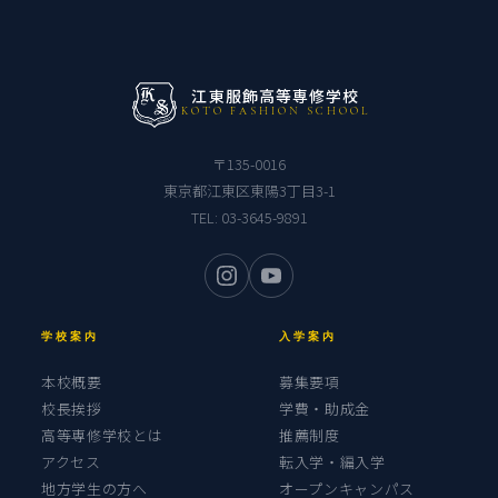
江東服飾高等専修学校
KOTO FASHION SCHOOL
〒135-0016
東京都江東区東陽3丁目3-1
TEL:
03-3645-9891
学校案内
入学案内
本校概要
募集要項
校長挨拶
学費・助成金
高等専修学校とは
推薦制度
アクセス
転入学・編入学
地方学生の方へ
オープンキャンパス