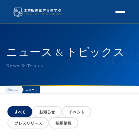
江東服飾高等専修学校
KOTO FASHION SCHOOL
学校案内
New
本校概要
授業・学科
ニュース & トピックス
校長挨拶
授業内容
スクールライフ
News & Topics
高等専修学校とは
校外学習・特別授業
年間行事
進路
アクセス
ニュース
Home
生徒の1日
進路・就職
入学案内
地方学生の方へ
KOTO COLLECTION
卒業生インタビュー
すべて
お知らせ
イベント
募集要項
よくある質問
プレスリリース
採用情報
学費・助成金