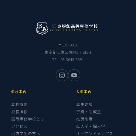
江東服飾高等専修学校
KOTO FASHION SCHOOL
〒135-0016
東京都江東区東陽3丁目3-1
TEL:
03-3645-9891
学校案内
入学案内
本校概要
募集要項
校長挨拶
学費・助成金
高等専修学校とは
推薦制度
アクセス
転入学・編入学
地方学生の方へ
オープンキャンパス