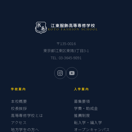
江東服飾高等専修学校
KOTO FASHION SCHOOL
〒135-0016
東京都江東区東陽3丁目3-1
TEL:
03-3645-9891
学校案内
入学案内
本校概要
募集要項
校長挨拶
学費・助成金
高等専修学校とは
推薦制度
アクセス
転入学・編入学
地方学生の方へ
オープンキャンパス