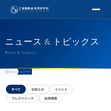
江東服飾高等専修学校
KOTO FASHION SCHOOL
学校案内
New
本校概要
授業・学科
ニュース & トピックス
校長挨拶
授業内容
スクールライフ
News & Topics
高等専修学校とは
校外学習・特別授業
年間行事
進路
アクセス
ニュース
Home
生徒の1日
進路・就職
入学案内
地方学生の方へ
KOTO COLLECTION
卒業生インタビュー
すべて
お知らせ
イベント
募集要項
よくある質問
プレスリリース
採用情報
学費・助成金