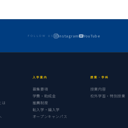
Instagram
YouTube
FOLLOW US
入学案内
授業・学科
募集要項
授業内容
学費・助成金
校外学習・特別授業
とは
推薦制度
転入学・編入学
へ
オープンキャンパス