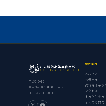
学校案内
江東服飾高等専修学校
KOTO FASHION SCHOOL
本校概要
校長挨拶
〒135-0016
高等専修学校
東京都江東区東陽3丁目3-1
アクセス
TEL:
03-3645-9891
地方学生の方
よくある質問