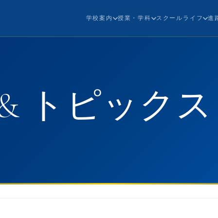
学校案内
授業・学科
スクールライフ
進
& トピックス