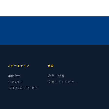
スクールライフ
進路
年間行事
進路・就職
生徒の1日
卒業生インタビュー
KOTO COLLECTION