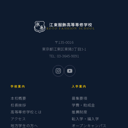
江東服飾高等専修学校
KOTO FASHION SCHOOL
〒135-0016
東京都江東区東陽3丁目3-1
TEL:
03-3645-9891
学校案内
入学案内
本校概要
募集要項
校長挨拶
学費・助成金
高等専修学校とは
推薦制度
アクセス
転入学・編入学
地方学生の方へ
オープンキャンパス