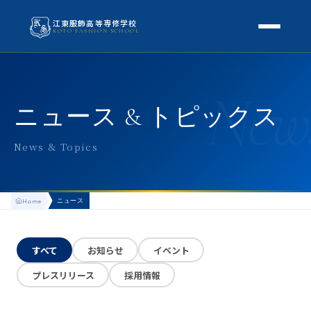
江東服飾高等専修学校
KOTO FASHION SCHOOL
学校案内
New
本校概要
授業・学科
ニュース & トピックス
校長挨拶
授業内容
スクールライフ
News & Topics
高等専修学校とは
校外学習・特別授業
年間行事
進路
アクセス
ニュース
Home
生徒の1日
進路・就職
入学案内
地方学生の方へ
KOTO COLLECTION
卒業生インタビュー
すべて
お知らせ
イベント
募集要項
よくある質問
プレスリリース
採用情報
学費・助成金