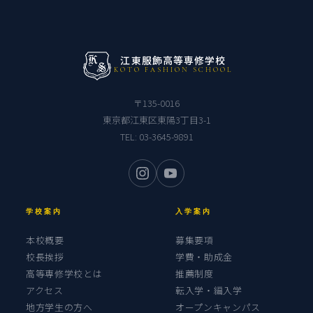
江東服飾高等専修学校
KOTO FASHION SCHOOL
〒135-0016
東京都江東区東陽3丁目3-1
TEL:
03-3645-9891
学校案内
入学案内
本校概要
募集要項
校長挨拶
学費・助成金
高等専修学校とは
推薦制度
アクセス
転入学・編入学
地方学生の方へ
オープンキャンパス