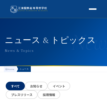
江東服飾高等専修学校
KOTO FASHION SCHOOL
学校案内
New
本校概要
授業・学科
ニュース & トピックス
校長挨拶
授業内容
スクールライフ
News & Topics
高等専修学校とは
校外学習・特別授業
年間行事
進路
アクセス
ニュース
Home
生徒の1日
進路・就職
入学案内
地方学生の方へ
KOTO COLLECTION
卒業生インタビュー
すべて
お知らせ
イベント
募集要項
よくある質問
プレスリリース
採用情報
学費・助成金