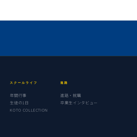
スクールライフ
進路
年間行事
進路・就職
生徒の1日
卒業生インタビュー
KOTO COLLECTION