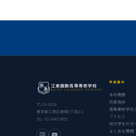
学校案内
江東服飾高等専修学校
KOTO FASHION SCHOOL
本校概要
校長挨拶
〒135-0016
高等専修学校
東京都江東区東陽3丁目3-1
アクセス
TEL:
03-3645-9891
地方学生の方
よくある質問