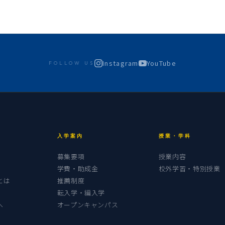
Instagram
YouTube
FOLLOW US
入学案内
授業・学科
募集要項
授業内容
学費・助成金
校外学習・特別授業
とは
推薦制度
転入学・編入学
へ
オープンキャンパス