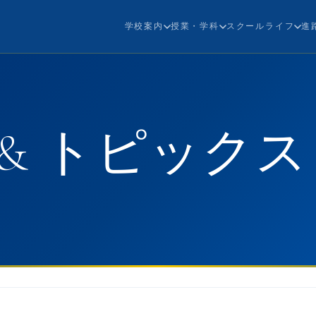
学校案内
授業・学科
スクールライフ
進
& トピックス