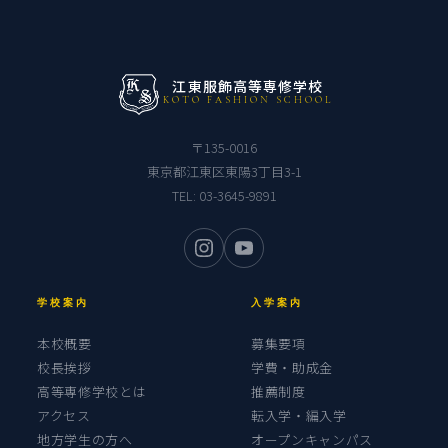
江東服飾高等専修学校
KOTO FASHION SCHOOL
〒135-0016
東京都江東区東陽3丁目3-1
TEL:
03-3645-9891
学校案内
入学案内
本校概要
募集要項
校長挨拶
学費・助成金
高等専修学校とは
推薦制度
アクセス
転入学・編入学
地方学生の方へ
オープンキャンパス