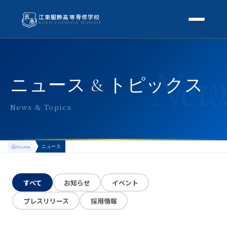
江東服飾高等専修学校
KOTO FASHION SCHOOL
学校案内
New
本校概要
授業・学科
ニュース & トピックス
校長挨拶
授業内容
スクールライフ
News & Topics
高等専修学校とは
校外学習・特別授業
年間行事
進路
アクセス
ニュース
Home
生徒の1日
進路・就職
入学案内
地方学生の方へ
KOTO COLLECTION
卒業生インタビュー
すべて
お知らせ
イベント
募集要項
よくある質問
プレスリリース
採用情報
学費・助成金