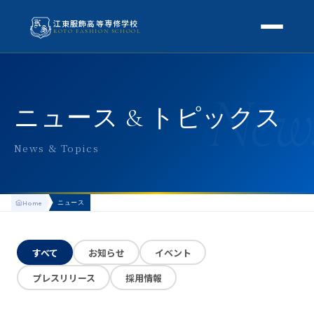
江東服飾高等専修学校
KOTO FASHION SCHOOL
学校案内
New
本校概要
授業・学科
ニュース & トピックス
校長挨拶
授業内容
スクールライフ
News & Topics
高等専修学校とは
校外学習・特別授業
年間行事
進路
アクセス
ニュース
Home
生徒の1日
進路・就職
入学案内
地方学生の方へ
KOTO COLLECTION
卒業生インタビュー
すべて
お知らせ
イベント
募集要項
よくある質問
プレスリリース
採用情報
学費・助成金