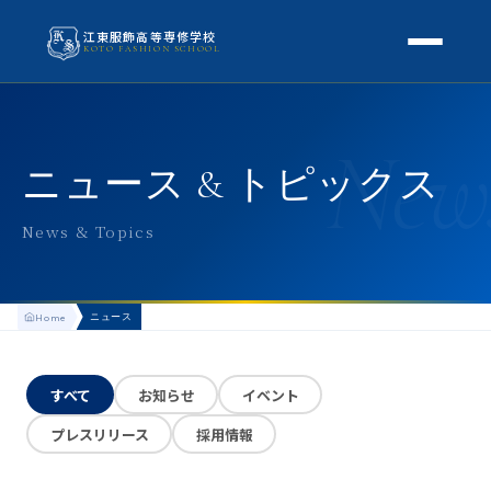
江東服飾高等専修学校
KOTO FASHION SCHOOL
学校案内
New
本校概要
授業・学科
ニュース & トピックス
校長挨拶
授業内容
スクールライフ
News & Topics
高等専修学校とは
校外学習・特別授業
年間行事
進路
アクセス
ニュース
Home
生徒の1日
進路・就職
入学案内
地方学生の方へ
KOTO COLLECTION
卒業生インタビュー
すべて
お知らせ
イベント
募集要項
よくある質問
プレスリリース
採用情報
学費・助成金