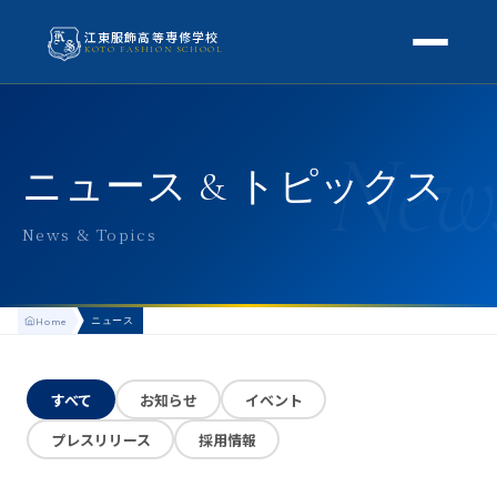
江東服飾高等専修学校
KOTO FASHION SCHOOL
学校案内
New
本校概要
授業・学科
ニュース & トピックス
校長挨拶
授業内容
スクールライフ
News & Topics
高等専修学校とは
校外学習・特別授業
年間行事
進路
アクセス
ニュース
Home
生徒の1日
進路・就職
入学案内
地方学生の方へ
KOTO COLLECTION
卒業生インタビュー
すべて
お知らせ
イベント
募集要項
よくある質問
プレスリリース
採用情報
学費・助成金