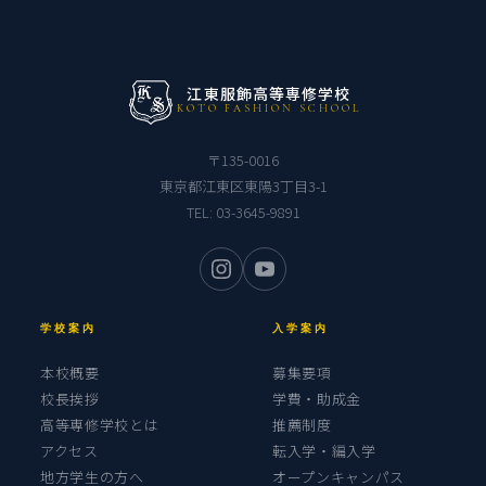
江東服飾高等専修学校
KOTO FASHION SCHOOL
〒135-0016
東京都江東区東陽3丁目3-1
TEL:
03-3645-9891
学校案内
入学案内
本校概要
募集要項
校長挨拶
学費・助成金
高等専修学校とは
推薦制度
アクセス
転入学・編入学
地方学生の方へ
オープンキャンパス