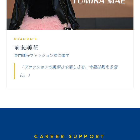
GRADUATE
前 結美花
専門課程ファッション課に進学
「ファッションの奥深さや楽しさを、今度は教える側
に。」
CAREER SUPPORT