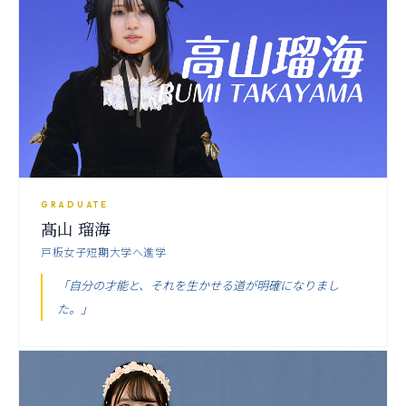
GRADUATE
髙山 瑠海
戸板女子短期大学へ進学
「自分の才能と、それを生かせる道が明確になりまし
た。」