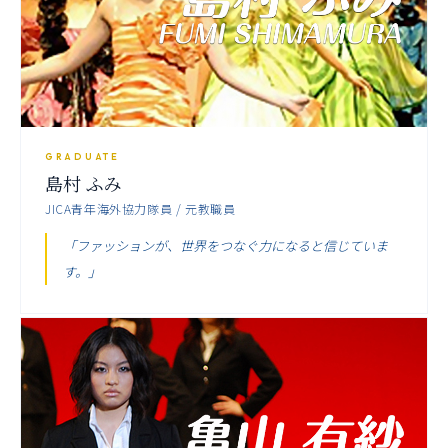
GRADUATE
島村 ふみ
JICA青年海外協力隊員 / 元教職員
「ファッションが、世界をつなぐ力になると信じていま
す。」