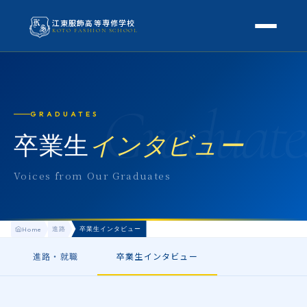
江東服飾高等専修学校
KOTO FASHION SCHOOL
学校案内
本校概要
Graduate
授業・学科
GRADUATES
校長挨拶
授業内容
卒業生
インタビュー
スクールライフ
高等専修学校とは
校外学習・特別授業
年間行事
Voices from Our Graduates
進路
アクセス
生徒の1日
進路・就職
入学案内
地方学生の方へ
進路
卒業生インタビュー
Home
KOTO COLLECTION
卒業生インタビュー
募集要項
よくある質問
進路・就職
卒業生インタビュー
学費・助成金